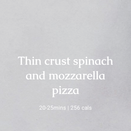
Contact
Thin crust spinach
and mozzarella
pizza
20-25mins | 256 cals